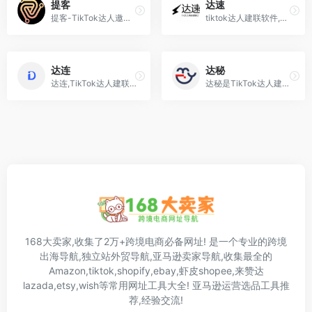
提客
达速
提客-TikTok达人邀约工具,tk达人邀约软件
tiktok达人建联软件,每天建联1万名达人,私信邀约1天1w,智能自动建联达人,客户端安全稳定!
达连
达秘
达连,TikTok达人建联工具,tk达人邀约软件,批量神器
达秘是TikTok达人建联软件,海外小店爆单必备工具，网红达人自动营销工具 ,一键批量邀约网红达人带货，一键导出达人联系方式!
168大卖家,收集了2万+跨境电商必备网址! 是一个专业的跨境
出海导航,独立站外贸导航,亚马逊卖家导航,收集最全的
Amazon,tiktok,shopify,ebay,虾皮shopee,来赞达
lazada,etsy,wish等常用网址工具大全! 亚马逊运营选品工具推
荐,经验交流!