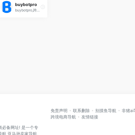
buybotpro
buybotpro,跨境电商amazon oa亚马逊卖家套利工具
免责声明
联系删除
别摸鱼导航
非猪a
跨境电商导航
友情链接
商必备网址! 是一个专
航,亚马逊卖家导航,