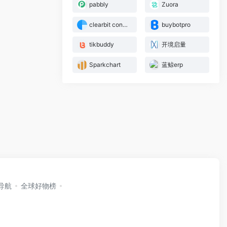
pabbly
Zuora
clearbit connect
buybotpro
tikbuddy
开境启量
Sparkchart
蓝鲸erp
i导航
全球好物榜