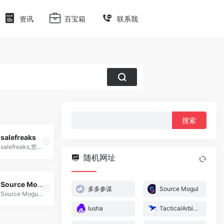
资讯
百宝箱
联系我
搜
索：
salefreaks
salefreaks,世界上最强大的全自动亚马逊到 eBay直销软件,dropshipping一件代发
随机网址
Source Mogul
多多参谋
Source Mogul
Source Mogul,跨境电商amazon oa亚马逊卖家套利工具
lusha
TacticalArbitrage