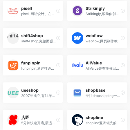
pisell
Strikingly
pisell,网站设计、在线生意、微信营销等、电商营销等多种服务项目
Strikingly,帮助你创建优雅包括网店,个人网站,公司或企业网站
shift4shop
webflow
shift4shop,完整而强大的跨境电商平台,收购3dcart
webflow,网页制作教程 中文,国内能用吗
funpinpin
AllValue
funpinpin,通过打通独立站生态圈,FunPinPin为中国卖家提供从建站到营销的一站式解决方案;FunPinPin把优秀的中国产品和服务带到全球,成就卖家的跨境事业
AllValue是有赞推出的一款跨境电商互联网软件,面向全球电商卖家提供电商独立站建站系统和商家服务 ，帮助客户快速构建直面消费者的电商网站、开展广告投放与社交营销、运营私域流量、连接全球支付及物流。
ueeshop
shopbase
2007年成立,有14年的外贸建站经验,为全球17500+用户提供了跨境电商独立站制作服务,自主研发外贸网站建设系统
专注dropshipping一件代发的跨境电商独立平台,跨境电商独立站建站平台,您建立在线业务的最好合作伙伴
店匠
shopline
5分钟快速开店,最适合中国跨境卖家的建站平台,专为跨境电商卖家打造的SaaS独立站建站平台
shopline亚洲领先的独立站建站平台，超过15万卖家的选择，深谙中国电商卖家的使用操作习惯，首年零抽成，免写程序，操作简单易上手，整合多支付和物流服务，系统全功能无需额外加购