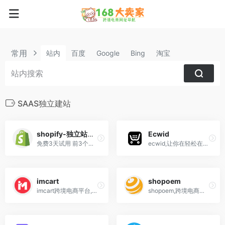
常用
站内
百度
Google
Bing
淘宝
SAAS独立建站
shopify-独立站必备 免费试用
Ecwid
免费3天试用 前3个月仅需$1/月! 最好的一站式跨境电商建站平台,傻瓜式建站,一键安装各种主题,插件,适合大中小各种跨境卖家!
ecwid,让你在轻松在网站以及Facebook,instagram,Tumblr等社交媒体上添加店铺
imcart
shopoem
imcart跨境电商平台,快速建站按月付费,低佣金,高转化率,高性价比,助您轻松开启品牌出海计划
shopoem,跨境电商免费独立站建站,OEMSAAS建站平台,私有化部署,测品跑数据,站群福音