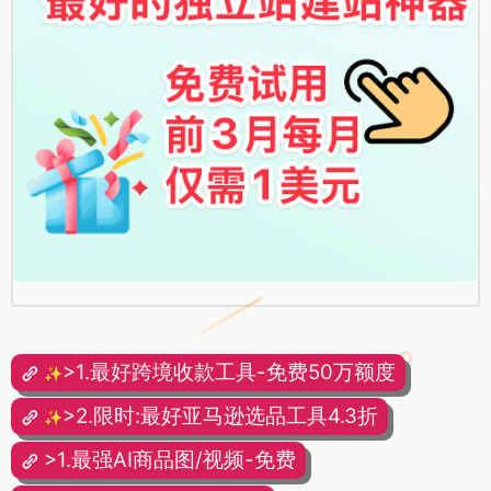
>1.最好跨境收款工具-免费50万额度
✨
>2.限时:最好亚马逊选品工具4.3折
✨
>1.最强AI商品图/视频-免费