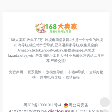
168大卖家,收集了2万+跨境电商必备网址! 是一个专业的跨境
出海导航,独立站外贸导航,亚马逊卖家导航,收集最全的
Amazon,tiktok,shopify,ebay,虾皮shopee,来赞达
lazada,etsy,wish等常用网址工具大全! 亚马逊运营选品工具推
荐,经验交流!
免责声明
联系删除
别摸鱼导航
非猪ai导航
全球好物
榜
跨境电商导航
友情链接
粤公网安备
粤ICP备19001011号-4
disclosure
44080402000137号
声明:网站上的服务