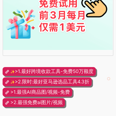
>1.最好跨境收款工具-免费50万额度
✨
>2.限时:最好亚马逊选品工具4.3折
✨
>1.最强AI商品图/视频-免费
>2.最强免费ai图片/视频