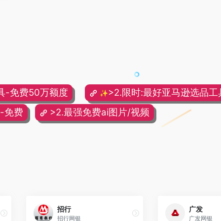
具-免费50万额度
>2.限时:最好亚马逊选品工具
✨
频-免费
>2.最强免费ai图片/视频
招行
广发
招行网银
广发网银