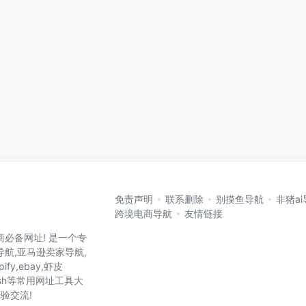
免责声明
联系删除
别摸鱼导航
非猪a
跨境电商导航
友情链接
商必备网址! 是一个专
航,亚马逊卖家导航,
ify,ebay,虾皮
y,wish等常用网址工具大
验交流!