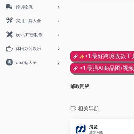
跨境物流
实用工具大全
设计/广告制作
休闲办公娱乐
>1.最好跨境收款工
✨
deal站大全
>1.最强AI商品图/视
邮政网银
相关导航
浦发
浦发网银