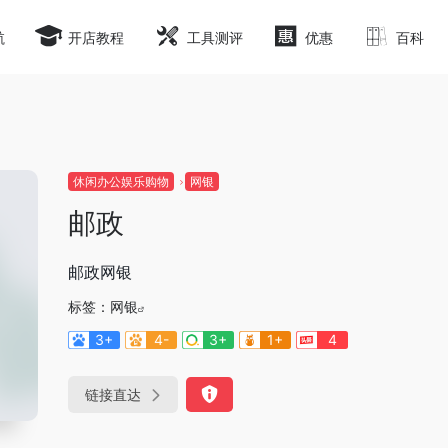
航
开店教程
工具测评
优惠
百科
休闲办公娱乐购物
网银
邮政
邮政网银
标签：
网银
3+
4-
3+
1+
4
链接直达