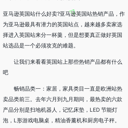
亚马逊英国站什么好卖?亚马逊英国站热销产品，作
为亚马逊最具有潜力的英国站点，越来越多卖家选
择进入英国站来分一杯羹，但是想要真正做好英国
站选品是一个必须攻克的难题。
让我们来看看英国站上那些热销产品都有什么
吧
畅销品类一：家居，家具类目一直是欧洲站热
卖品类前三。去年六月到九月期间，最热卖的六款
产品分别是扫地机器人，记忆床垫，LED 节能灯
泡，L形游戏电脑桌，精油香薰机和厨房电子秤。