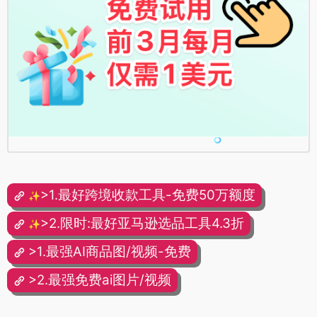
>1.最好跨境收款工具-免费50万额度
✨
>2.限时:最好亚马逊选品工具4.3折
✨
>1.最强AI商品图/视频-免费
>2.最强免费ai图片/视频