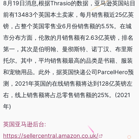
8月19日消息,根据Thrasio的数据，亚马逊英国站目
前有13483个英国本土卖家，每月销售额近25亿英
镑，占整个英国零售业6月份销售额的5.5%。在城
市分布方面，伦敦的月销售额有2.63亿英镑，排名
第一，其次是伯明翰、曼彻斯特、诺丁汉、布里斯
托尔。其中，平均销售额最高的品类是书籍、服装
和宠物用品。此外，据英国快递公司ParcelHero预
测，2021年英国的在线销售额将达到128亿英镑左
右，线上销售额将占总零售销售额的25%。(2021
年)
英国亚马逊后台:
https://sellercentral.amazon.co.uk/