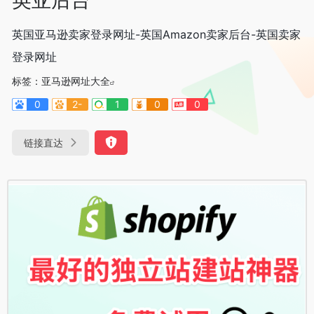
英国亚马逊卖家登录网址-英国Amazon卖家后台-英国卖家
登录网址
标签：
亚马逊网址大全
0
2-
1
0
0
链接直达