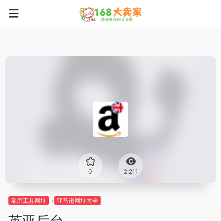
0
2,211
常用工具网址
亚马逊网址大全
英亚后台