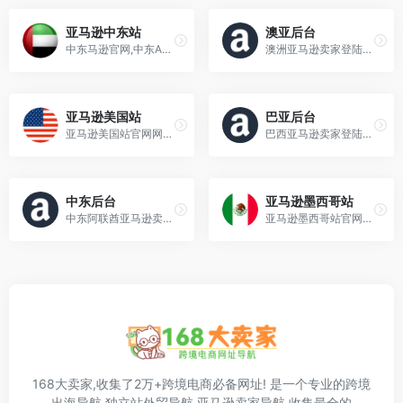
亚马逊中东站
澳亚后台
中东马逊官网,中东Amazon官网,阿联酋官网,Amazon阿联酋官网
澳洲亚马逊卖家登陆网址后台中心,澳大利亚Amazon
亚马逊美国站
巴亚后台
亚马逊美国站官网网址,Amazon首页,跨境电商开店首选
巴西亚马逊卖家登陆网址后台中心
中东后台
亚马逊墨西哥站
中东阿联酋亚马逊卖家登陆网址后台中心
亚马逊墨西哥站官网网址,Amazon首页
168大卖家,收集了2万+跨境电商必备网址! 是一个专业的跨境
出海导航,独立站外贸导航,亚马逊卖家导航,收集最全的