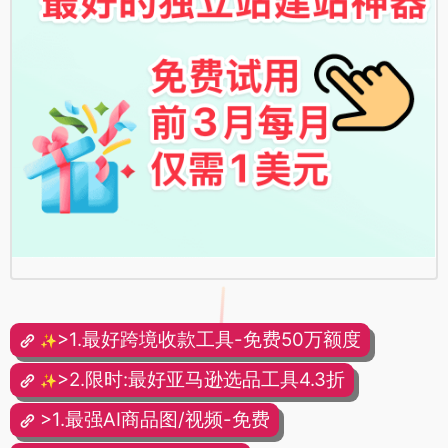
>1.最好跨境收款工具-免费50万额度
✨
>2.限时:最好亚马逊选品工具4.3折
✨
>1.最强AI商品图/视频-免费