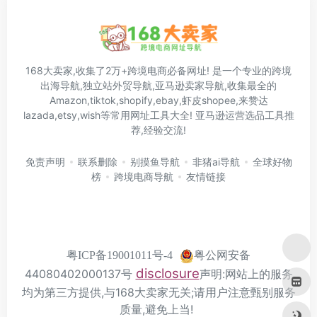
168大卖家,收集了2万+跨境电商必备网址! 是一个专业的跨境
出海导航,独立站外贸导航,亚马逊卖家导航,收集最全的
Amazon,tiktok,shopify,ebay,虾皮shopee,来赞达
lazada,etsy,wish等常用网址工具大全! 亚马逊运营选品工具推
荐,经验交流!
免责声明
联系删除
别摸鱼导航
非猪ai导航
全球好物
榜
跨境电商导航
友情链接
粤公网安备
粤ICP备19001011号-4
disclosure
44080402000137号
声明:网站上的服务
均为第三方提供,与168大卖家无关;请用户注意甄别服务
质量,避免上当!