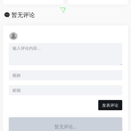
暂无评论
发表评论
暂无评论...