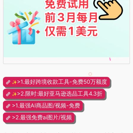
>1.最好跨境收款工具-免费50万额度
✨
>2.限时:最好亚马逊选品工具4.3折
✨
>1.最强AI商品图/视频-免费
>2.最强免费ai图片/视频