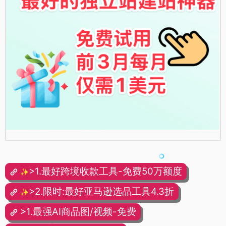
>1.最好跨境收款工具-免费50万额度
✨
>2.限时:最好亚马逊选品工具4.3折
✨
>1.最强AI商品图/视频-免费