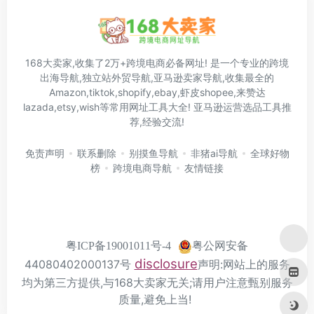
168大卖家,收集了2万+跨境电商必备网址! 是一个专业的跨境
出海导航,独立站外贸导航,亚马逊卖家导航,收集最全的
Amazon,tiktok,shopify,ebay,虾皮shopee,来赞达
lazada,etsy,wish等常用网址工具大全! 亚马逊运营选品工具推
荐,经验交流!
免责声明
联系删除
别摸鱼导航
非猪ai导航
全球好物
榜
跨境电商导航
友情链接
粤公网安备
粤ICP备19001011号-4
disclosure
44080402000137号
声明:网站上的服务
均为第三方提供,与168大卖家无关;请用户注意甄别服务
质量,避免上当!