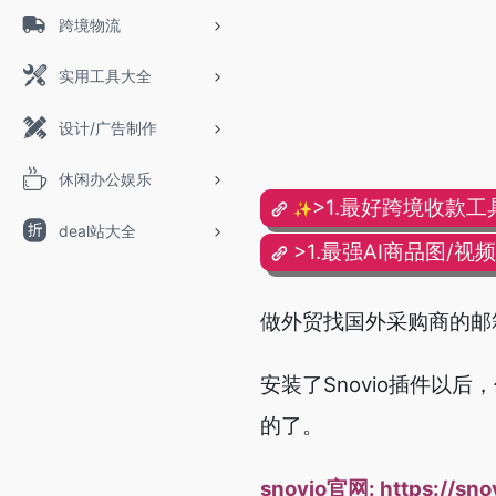
跨境物流
实用工具大全
设计/广告制作
休闲办公娱乐
>1.最好跨境收款工
✨
deal站大全
>1.最强AI商品图/视
做外贸找国外采购商的邮
安装了Snovio插件
的了。
snovio官网:
https://sno