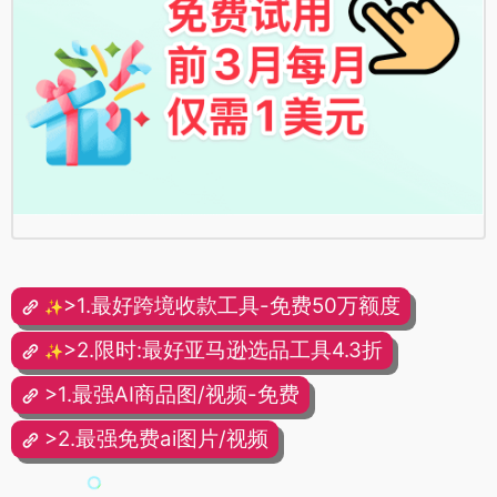
>1.最好跨境收款工具-免费50万额度
✨
>2.限时:最好亚马逊选品工具4.3折
✨
>1.最强AI商品图/视频-免费
>2.最强免费ai图片/视频