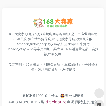
168大卖家,收集了2万+跨境电商必备网址! 是一个专业的跨境
出海导航,独立站外贸导航,亚马逊卖家导航,收集最全的
Amazon,tiktok,shopify,ebay,虾皮shopee,来赞达
lazada,etsy,wish等常用网址工具大全! 亚马逊运营选品工具推
荐,经验交流!
免责声明
联系删除
别摸鱼导航
非猪ai导航
全球好物
榜
跨境电商导航
友情链接
粤公网安备
粤ICP备19001011号-4
disclosure
44080402000137号
声明:网站上的服务