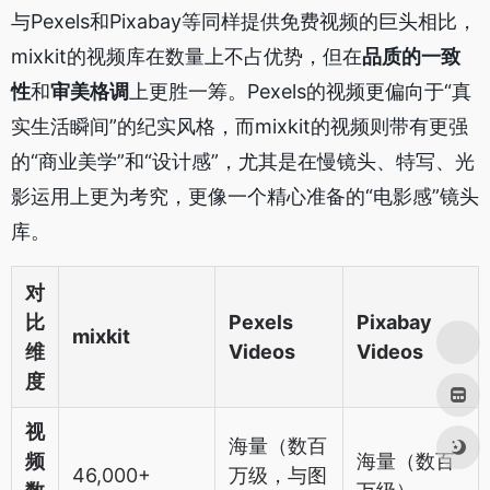
与Pexels和Pixabay等同样提供免费视频的巨头相比，
mixkit的视频库在数量上不占优势，但在
品质的一致
性
和
审美格调
上更胜一筹。Pexels的视频更偏向于“真
实生活瞬间”的纪实风格，而mixkit的视频则带有更强
的“商业美学”和“设计感”，尤其是在慢镜头、特写、光
影运用上更为考究，更像一个精心准备的“电影感”镜头
库。
对
比
Pexels
Pixabay
mixkit
维
Videos
Videos
度
视
海量（数百
频
海量（数百
46,000+
万级，与图