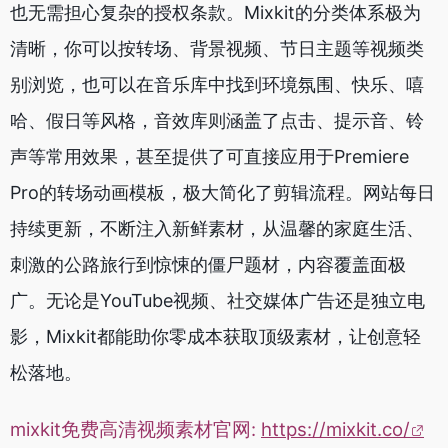
也无需担心复杂的授权条款。Mixkit的分类体系极为
清晰，你可以按转场、背景视频、节日主题等视频类
别浏览，也可以在音乐库中找到环境氛围、快乐、嘻
哈、假日等风格，音效库则涵盖了点击、提示音、铃
声等常用效果，甚至提供了可直接应用于Premiere
Pro的转场动画模板，极大简化了剪辑流程。网站每日
持续更新，不断注入新鲜素材，从温馨的家庭生活、
刺激的公路旅行到惊悚的僵尸题材，内容覆盖面极
广。无论是YouTube视频、社交媒体广告还是独立电
影，Mixkit都能助你零成本获取顶级素材，让创意轻
松落地。
mixkit免费高清视频素材官网:
https://mixkit.co/