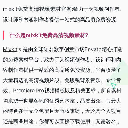
mixkit免费高清视频素材官网:
致力于为视频创作者、
设计师和内容制作者提供一站式的高品质免费资源
什么是mixkit免费高清视频素材?
Mixkit
是由全球知名数字创意市场Envato精心打造
的免费素材平台，致力于为视频创作者、设计师和内
容制作者提供一站式的高品质免费资源。平台收录了
大量精选的高清视频片段、免版税背景音乐、专业音
效、Premiere Pro视频模板以及精美图标，所有素材
均来源于世界各地的优秀艺术家，品质出众。其最大
的特色在于完全免费且无版权束缚，无论是个人项目
还是商业用途，你都可以直接下载使用，无需署名，