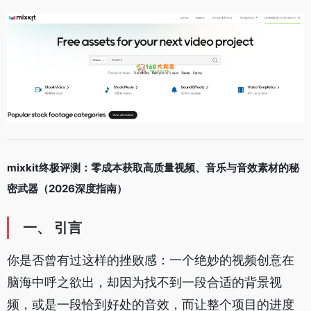
mixkit终极评测：零成本获取高质量视频、音乐与音效素材的秘
密武器（2026深度指南）
一、 引言
你是否曾有过这样的挫败感：一个绝妙的视频创意在
脑海中呼之欲出，却因为找不到一段合适的背景视
频，或是一段恰到好处的音效，而让整个项目的进度