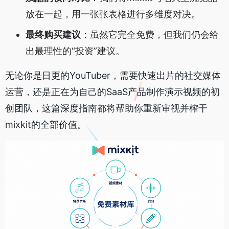
放在一起，用一张张表格进行多维度对决。
最终购买建议
：虽然它完全免费，但我们仍会给
出最理性的“投资”建议。
无论你是日更的YouTuber，需要快速出片的社交媒体
运营，还是正在为自己的SaaS产品制作演示视频的初
创团队，这篇深度指南都将帮助你重新审视并榨干
mixkit的全部价值。