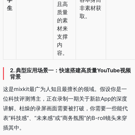
且高
生
非素材获
质量
取。
的素
材来
支撑
内
容。
2. 典型应用场景一：快速搭建高质量YouTube视频
背景
这是mixkit最广为人知且最擅长的领域。假设你是一
位科技评测博主，正在录制一期关于新款App的深度
讲解。枯燥的录屏画面需要被打破，你需要一些能代
表“科技感”、“未来感”或“商务氛围”的B-roll镜头来穿
插其中。