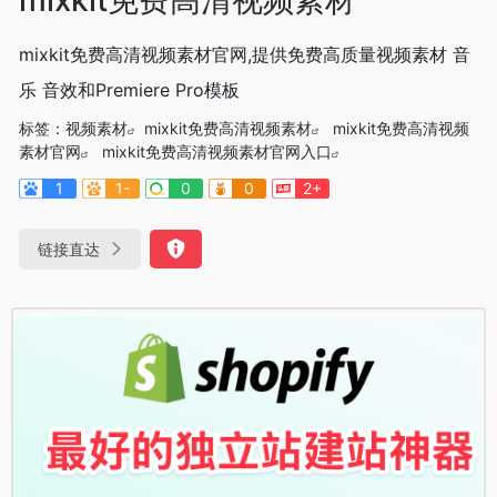
mixkit免费高清视频素材官网,提供免费高质量视频素材 音
乐 音效和Premiere Pro模板
标签：
视频素材
mixkit免费高清视频素材
mixkit免费高清视频
素材官网
mixkit免费高清视频素材官网入口
1
1-
0
0
2+
链接直达