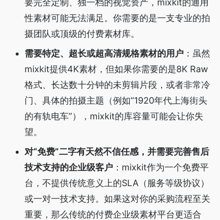
要完全定制、独一档的视觉资产，mixkit的通用
性素材可能无法满足。你需要的是一支专业的拍
摄团队或顶级的付费素材库。
需要特定、超长或超高清规格素材的用户
：虽然
mixkit提供4K素材，但如果你需要的是8K Raw
格式、长达数十分钟的未剪辑片段，或者非常冷
门、具体的拍摄主题（例如“1920年代上海街头
的有轨电车”），mixkit的库容量可能会让你失
望。
对“免费”二字有天然不信任感，并需要完善售后
技术支持的企业级客户
：mixkit作为一个免费平
台，不提供传统意义上的SLA（服务等级协议）
或一对一技术支持。如果这对你的采购流程至关
重要，那么传统的付费企业级素材平台更适合