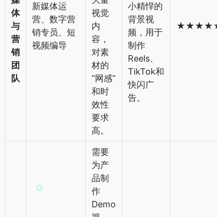
新媒体运
小精悍的
体
视觉
营、数字营
背景视
与
内
★★★★
销专员、短
频，用于
营
容，
视频编导
制作
销
对素
Reels、
团
材的
TikTok和
队
“网感”
快闪广
和时
告。
效性
要求
高。
需要
为产
品制
作
Demo