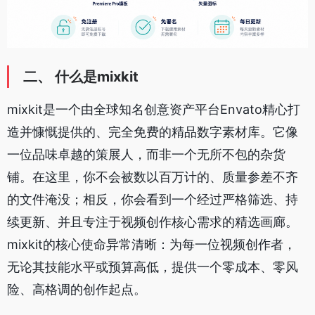
二、 什么是mixkit
mixkit是一个由全球知名创意资产平台Envato精心打
造并慷慨提供的、完全免费的精品数字素材库。它像
一位品味卓越的策展人，而非一个无所不包的杂货
铺。在这里，你不会被数以百万计的、质量参差不齐
的文件淹没；相反，你会看到一个经过严格筛选、持
续更新、并且专注于视频创作核心需求的精选画廊。
mixkit的核心使命异常清晰：为每一位视频创作者，
无论其技能水平或预算高低，提供一个零成本、零风
险、高格调的创作起点。