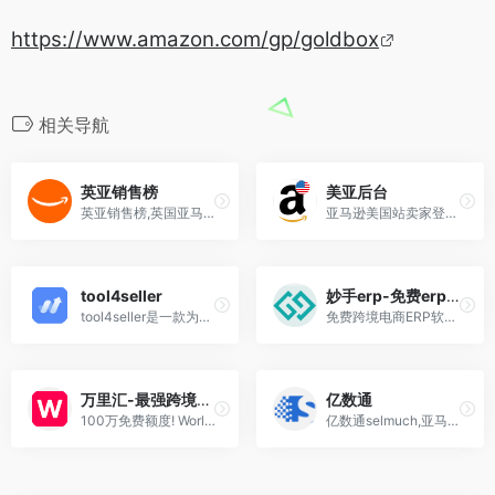
https://www.amazon.com/gp/goldbox
相关导航
英亚销售榜
美亚后台
英亚销售榜,英国亚马逊销售排行榜
亚马逊美国站卖家登录网址,Amazon后台管理中心
tool4seller
妙手erp-免费erp软件
tool4seller是一款为全球亚马逊卖家开发的SaaS软件，并提供APP版本，核心功能包括自动化、智能化的销售数据分析处理、提供多种类型的可视化报表等商业智能服务，为经营亚马逊店铺的团队和企业提升运营效率，节约人力成本。(amz4seller已更名为tool4seller,支持多账号销售数据报表,精准成本利润计算,广告管理,合规索评等)
免费跨境电商ERP软件，超60万跨境卖家的共同选择，支持Shopee、Lazada、TikTok、TEMU、OZON、Wildberries等28+主流电商平台多店铺
万里汇-最强跨境电商收款
亿数通
100万免费额度! WorldFirst,一站式跨境收款解决方案.蚂蚁集团旗下专为跨境电商设计的国际收款及支付工具， 万里汇(WorldFirst) 业务覆盖50+国家及地区，服务全球50+万客户，支持40+全球电商平台以及10大全球主流货币
亿数通selmuch,亚马逊CPC/PPC广告投放优化,智能广告工具,关键词数据分析,卖家店铺运营管理软件