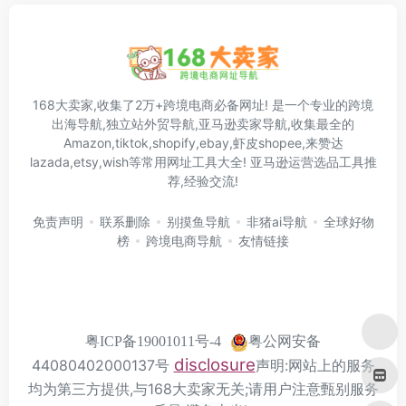
168大卖家,收集了2万+跨境电商必备网址! 是一个专业的跨境
出海导航,独立站外贸导航,亚马逊卖家导航,收集最全的
Amazon,tiktok,shopify,ebay,虾皮shopee,来赞达
lazada,etsy,wish等常用网址工具大全! 亚马逊运营选品工具推
荐,经验交流!
免责声明
联系删除
别摸鱼导航
非猪ai导航
全球好物
榜
跨境电商导航
友情链接
粤公网安备
粤ICP备19001011号-4
disclosure
44080402000137号
声明:网站上的服务
均为第三方提供,与168大卖家无关;请用户注意甄别服务