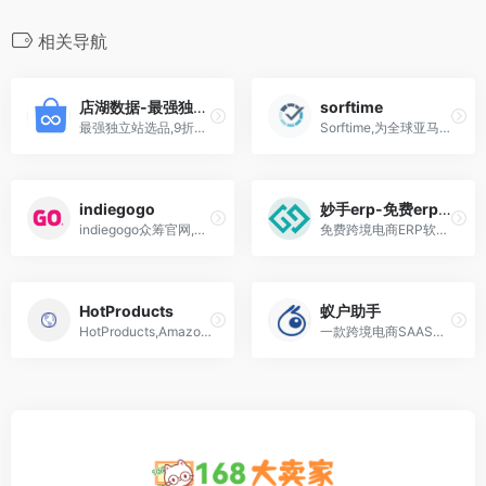
相关导航
店湖数据-最强独立站选品工具
sorftime
最强独立站选品,9折优惠! 独立站电商数据监控及选品工具,亚马逊卖家站外选品网站,店湖
Sorftime,为全球亚马逊卖家广泛使用的选品软件，数据覆盖亚马逊全球12大站点，超8万客户遍及45个国家和地区。基于大数据智能算法，提供高质量运营选品工具，直观的数据报告让卖家快速读懂市场风险和机会，屏蔽风险实现盈利
indiegogo
妙手erp-免费erp软件
indiegogo众筹官网,美国第二大的众筹网站
免费跨境电商ERP软件，超60万跨境卖家的共同选择，支持Shopee、Lazada、TikTok、TEMU、OZON、Wildberries等28+主流电商平台多店铺
HotProducts
蚁户助手
HotProducts,Amazon,独立站电商,eBay,shopify等选品工具
一款跨境电商SAAS系统，实现了PC端、移动端、浏览器插件全覆盖。可实现运营分析、数据分析、财务管理、库存管理、CRM管理、选品分析、智能广告、自动化运营等完整功能覆盖。帮助卖家在选品，销售、广告投放等方面进行技术与数据赋能，有效进行数据引流、业绩提升及成本控制。