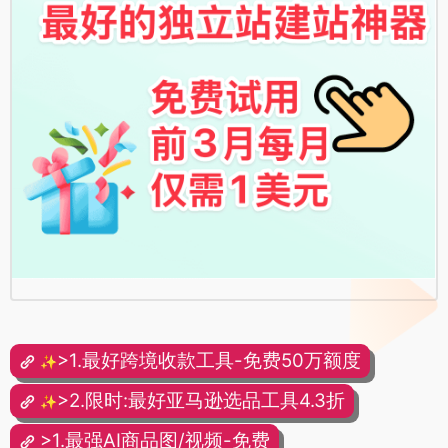
>1.最好跨境收款工具-免费50万额度
✨
>2.限时:最好亚马逊选品工具4.3折
✨
>1.最强AI商品图/视频-免费