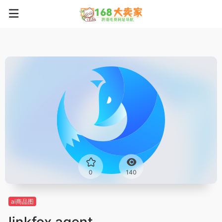
0
140
ai商品图
linkfox agent