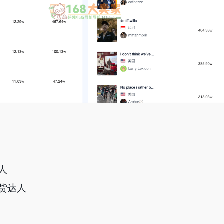
人
带货达人