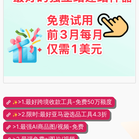
>1.最好跨境收款工具-免费50万额度
✨
>2.限时:最好亚马逊选品工具4.3折
✨
>1.最强AI商品图/视频-免费