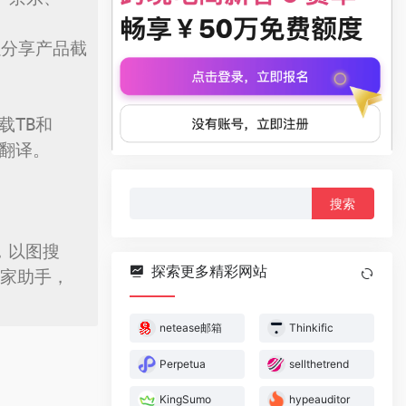
以分享产品截
载TB和
翻译。

搜
索：
，以图搜
探索更多精彩网站
卖家助手，
netease邮箱
Thinkific
Perpetua
sellthetrend
KingSumo
hypeauditor