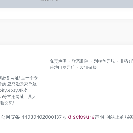
免责声明
联系删除
别摸鱼导航
非猪a
跨境电商导航
友情链接
商必备网址! 是一个专
航,亚马逊卖家导航,
ify,ebay,虾皮
y,wish等常用网址工具大
验交流!
disclosure
公网安备 44080402000137号
声明:网站上的服