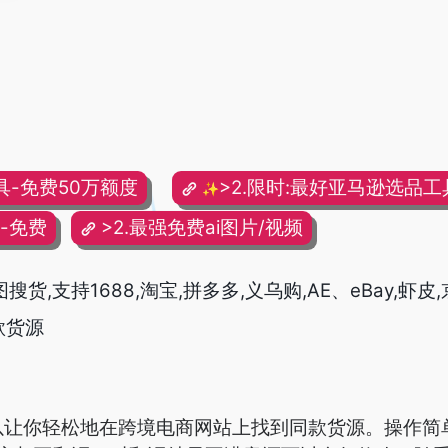
具-免费50万额度
>2.限时:最好亚马逊选品工具
✨
频-免费
>2.最强免费ai图片/视频
以图搜货,支持1688,淘宝,拼多多,义乌购,AE、eBay,虾皮,
同款货源
神器可以让你轻松地在跨境电商网站上找到同款货源。操作