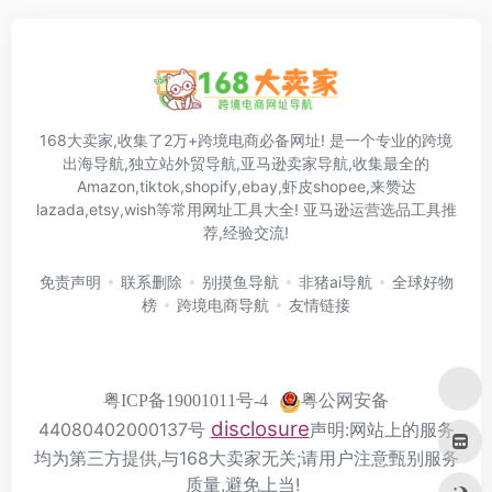
168大卖家,收集了2万+跨境电商必备网址! 是一个专业的跨境
出海导航,独立站外贸导航,亚马逊卖家导航,收集最全的
Amazon,tiktok,shopify,ebay,虾皮shopee,来赞达
lazada,etsy,wish等常用网址工具大全! 亚马逊运营选品工具推
荐,经验交流!
免责声明
联系删除
别摸鱼导航
非猪ai导航
全球好物
榜
跨境电商导航
友情链接
粤公网安备
粤ICP备19001011号-4
disclosure
44080402000137号
声明:网站上的服务
均为第三方提供,与168大卖家无关;请用户注意甄别服务
质量,避免上当!