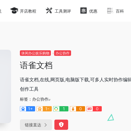
航
开店教程
工具测评
优惠
百科
休闲办公娱乐购物
办公协作
语雀文档
语雀文档,在线,网页版,电脑版下载,可多人实时协作编
创作工具
标签：
办公协作
1+
1-
1
0
0
链接直达