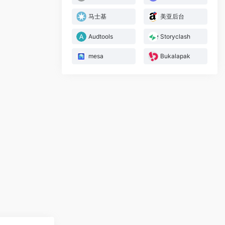
马士基
美亚后台
Audtools
Storyclash
mesa
Bukalapak