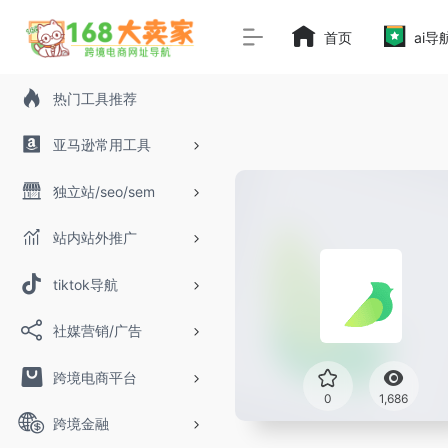
首页
ai导
热门工具推荐
亚马逊常用工具
独立站/seo/sem
站内站外推广
tiktok导航
社媒营销/广告
跨境电商平台
0
1,686
跨境金融