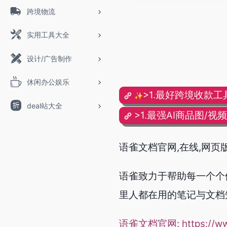
跨境物流
实用工具大全
设计/广告制作
休闲办公娱乐
>1.最好跨境收款工
✨
deal站大全
>1.最强AI商品图/视
语雀文档官网,在线,网页
语雀致力于帮助每一个个
里人都在用的笔记与文档
语雀文档官网:
https://w