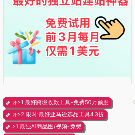
>1.最好跨境收款工具-免费50万额度
✨
>2.限时:最好亚马逊选品工具4.3折
✨
>1.最强AI商品图/视频-免费