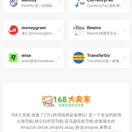
Remitly 是一款国际汇款APP ,适用于资金回国, 收外贸款等情景。
CurrencyFair,是欧洲一家提供换汇服务的公司，主要向机构或者个人提供换汇业务，用户能够直接在CurrencyFair上直接和其他人进行换汇。 CurrencyFair的主要市场在英国地区，欧洲区和亚太地区。CurrencyFair提供了一个个人对个人的货币兑换市场，该公司说，这种模式“确保”了在兑换2000英镑及以上货币时价格是最便宜的，同时它还能让顾客们在任何货币兑换的平台上击败银行同业拆息率。
moneygram
Rewire
速汇金moneygram,国际汇款软件app平台网站,快捷安全从国外汇款到中国
Rewire,快捷安全从国外汇款到中国的汇款软件app网站
wise
TransferGo
wise(原名transferwise),是一家位于英国伦敦的P2P国际收汇款平台，个人或者企业用户可以通过Transferwise的网页或者APP完成跨境、跨币种汇款。此外,Transferwise能提供多达十多个不同币种的虚拟个人银行账户。
TransferGo是一家致力于为流动工人解决汇款难题的数字汇款平台，其总部设在伦敦。TransferGo支持用户将钱汇入欧洲国家及香港、菲律宾和印度等国家及地区的账户。用户仅需注册一个账号，然后预约转账服务，同时提供收款人的详细信息和汇款金额，最后用本地银行卡或借记卡付款即可。一旦TransferGo平台收到款项，那么几个小时以内，汇款就会到账。
168大卖家,收集了2万+跨境电商必备网址! 是一个专业的跨境
出海导航,独立站外贸导航,亚马逊卖家导航,收集最全的
Amazon,tiktok,shopify,ebay,虾皮shopee,来赞达