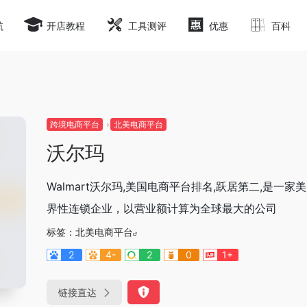
航
开店教程
工具测评
优惠
百科
跨境电商平台
北美电商平台
沃尔玛
Walmart沃尔玛,美国电商平台排名,跃居第二,是一家
界性连锁企业，以营业额计算为全球最大的公司
标签：
北美电商平台
2
4-
2
0
1+
链接直达