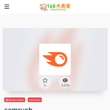
0
3,019
建站/seo/sem
seo/sem
semrush