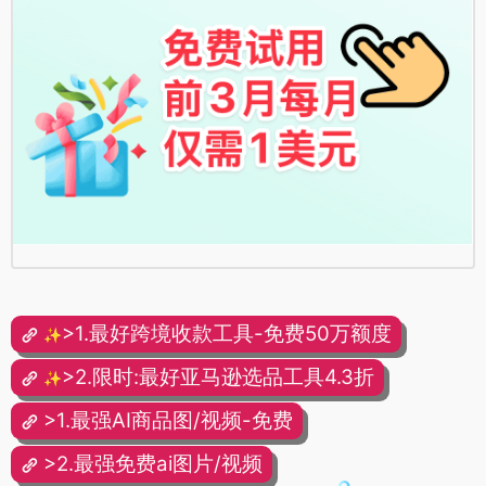
>1.最好跨境收款工具-免费50万额度
✨
>2.限时:最好亚马逊选品工具4.3折
✨
>1.最强AI商品图/视频-免费
>2.最强免费ai图片/视频