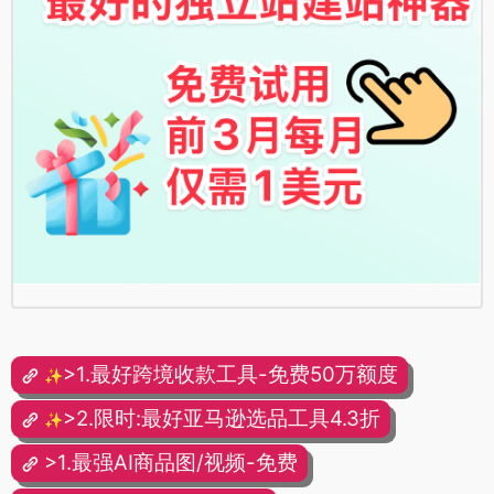
>1.最好跨境收款工具-免费50万额度
✨
>2.限时:最好亚马逊选品工具4.3折
✨
>1.最强AI商品图/视频-免费