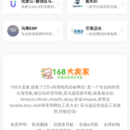
优麦云-最强亚马逊店铺管理工具
船长bi
优麦云erp,4折优惠码:DMJ ,跨境电商亚马逊店铺运营管理工具,怎么样,好不好用?
一款专注提高亚马逊卖家运营效率和销售利润的亚马逊第三方工具。具备店铺数据分析、FBA库存管理、智能补货、广告管理、智能调价、利润分析、关键词分析工具
马帮ERP
芒果店长
专业跨境电商ERP软件,海外仓储WMS系统 助力跨境外贸企业成为大卖家,170000+个马帮用户的信任
一款免费的跨境电商ERP,全面支持shopee、lazada、amazon、wish、eBay、amazon、aliexpress、dhgate、shopify、虾皮、速卖通、亚马逊, 提供全面的产品采集、产品刊登、订单管理、订单打印....
168大卖家,收集了2万+跨境电商必备网址! 是一个专业的跨境
出海导航,独立站外贸导航,亚马逊卖家导航,收集最全的
Amazon,tiktok,shopify,ebay,虾皮shopee,来赞达
lazada,etsy,wish等常用网址工具大全! 亚马逊运营选品工具推
荐,经验交流!
免责声明
联系删除
别摸鱼导航
非猪ai导航
全球好物