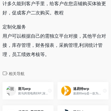
计多久能到客户手里，给客户在您店铺购买体验更
好，促成客户二次购买。教程
定制化服务
用户可以根据自己的需独立平台对接，其他平台对
接，库存管理，财务报表，采购管理,利润统计管
理，员工绩效考核等。
相关导航
斑马erp
速易特erp
斑马跨境电商ERP,深度对接亚马逊,日本乐天,沃尔玛,Shopify,店匠,有赞AllValue,Shopline,WooCommerce,WordPress跨境电商独立站以及雅虎,Shopee等跨境电商平台,一站连接卖家,平台端,物流商,致力于解决跨境电商卖家痛点,深度发掘用户需求,帮助跨境卖家更加灵活高效地处理跨境电商业务,帮助跨境卖家实现多平台多店铺统一管理,降低成本,提高工作效率,提升利润率
速易特erp是一款为跨境电商卖家提供精细化运营的管理软件,功能包括PPC助手,review管理、FBA补货、亚马逊群发邮件、邮件回复、库存管理、财务报表等,完善的管理流程,助跨境电商卖家实现精细化运营