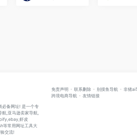
免责声明
联系删除
别摸鱼导航
非猪a
跨境电商导航
友情链接
商必备网址! 是一个专
航,亚马逊卖家导航,
ify,ebay,虾皮
y,wish等常用网址工具大
验交流!