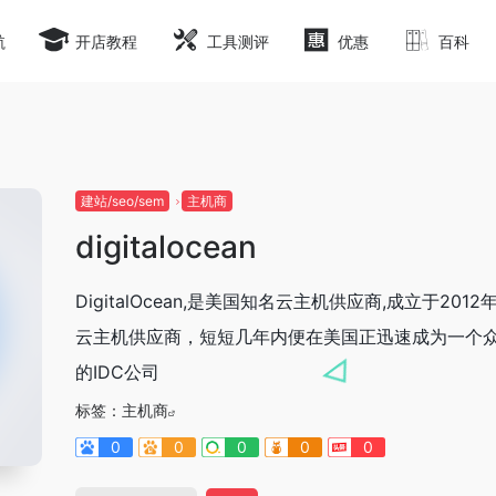
航
开店教程
工具测评
优惠
百科
建站/seo/sem
主机商
digitalocean
DigitalOcean,是美国知名云主机供应商,成立于201
云主机供应商，短短几年内便在美国正迅速成为一个
的IDC公司
标签：
主机商
0
0
0
0
0