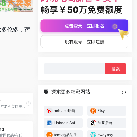
大多伦多，荷
搜
索：
探索更多精彩网站
r
成立于2002年老牌美国主机商，位于佛罗里达州Boca Raton市，一直以来HostGator以高稳定性和速度快而闻名全球的。HostGator专业提供香港虚拟主机、分销主机、美国VPS主机以及独立服务器等多种主机产品服务。
netease邮箱
Etsy
LinkedIn Sales Navigator
加亚后台
nd
temu选品助手
swaypay
SiteGround官网优惠码,低至2.5折大促,跨境电商外贸首选!速度超快!知名国外虚拟主机商