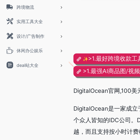
跨境物流
实用工具大全
设计/广告制作
休闲办公娱乐
>1.最好跨境收款工
✨
deal站大全
>1.最强AI商品图/视
DigitalOcean官网,1
DigitalOcean是
个众人皆知的IDC公司。D
越，而且支持按小时计费模