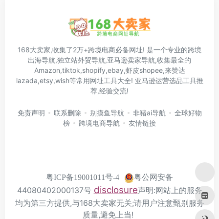
168大卖家,收集了2万+跨境电商必备网址! 是一个专业的跨境
出海导航,独立站外贸导航,亚马逊卖家导航,收集最全的
Amazon,tiktok,shopify,ebay,虾皮shopee,来赞达
lazada,etsy,wish等常用网址工具大全! 亚马逊运营选品工具推
荐,经验交流!
免责声明
联系删除
别摸鱼导航
非猪ai导航
全球好物
榜
跨境电商导航
友情链接
粤公网安备
粤ICP备19001011号-4
disclosure
44080402000137号
声明:网站上的服务
均为第三方提供,与168大卖家无关;请用户注意甄别服务
质量,避免上当!