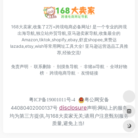
168大卖家,收集了2万+跨境电商必备网址! 是一个专业的跨境
出海导航,独立站外贸导航,亚马逊卖家导航,收集最全的
Amazon,tiktok,shopify,ebay,虾皮shopee,来赞达
lazada,etsy,wish等常用网址工具大全! 亚马逊运营选品工具推
荐,经验交流!
免责声明
联系删除
别摸鱼导航
非猪ai导航
全球好物
榜
跨境电商导航
友情链接
粤公网安备
粤ICP备19001011号-4
disclosure
44080402000137号
声明:网站上的服务
均为第三方提供,与168大卖家无关;请用户注意甄别服务
质量,避免上当!