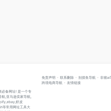
免责声明
联系删除
别摸鱼导航
非猪a
跨境电商导航
友情链接
商必备网址! 是一个专
航,亚马逊卖家导航,
ify,ebay,虾皮
y,wish等常用网址工具大