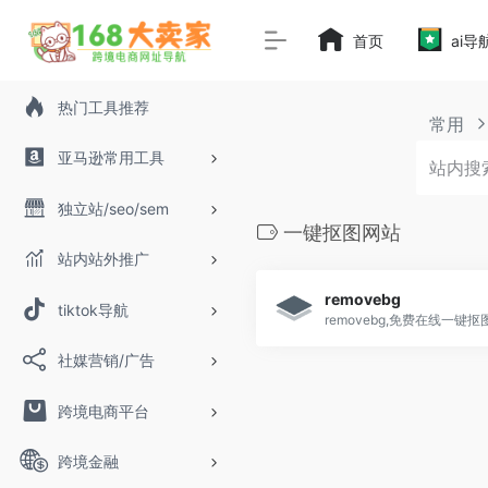
首页
ai导
热门工具推荐
常用
亚马逊常用工具
独立站/seo/sem
一键抠图网站
站内站外推广
removebg
tiktok导航
社媒营销/广告
跨境电商平台
跨境金融