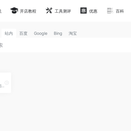
航
开店教程
工具测评
优惠
百科
站内
百度
Google
Bing
淘宝
removebg,免费在线一键抠图网站,ai轻松去背景